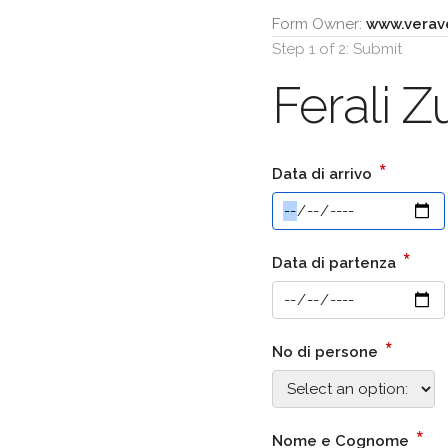
Form Owner:
www.verav
Step 1 of 2: Submit
Ferali Z
*
Data di arrivo
*
Data di partenza
*
No di persone
*
Nome e Cognome