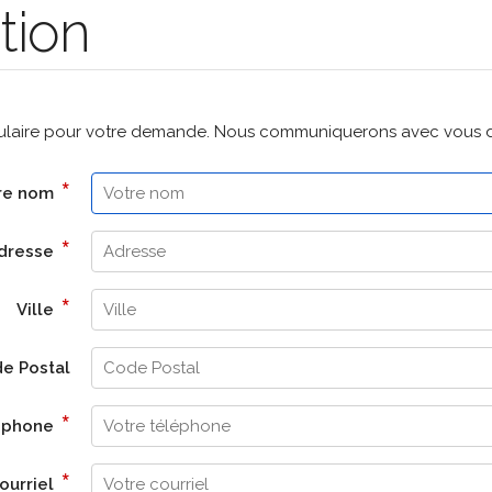
tion
mulaire pour votre demande. Nous communiquerons avec vous dan
*
re nom
*
dresse
*
Ville
e Postal
*
léphone
*
ourriel