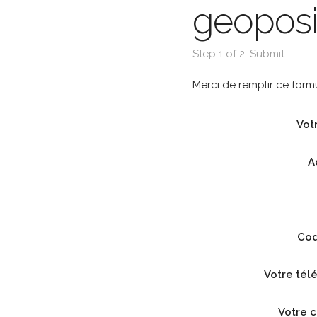
geoposi
Step 1 of 2: Submit
Merci de remplir ce for
Vot
A
Cod
Votre té
Votre c