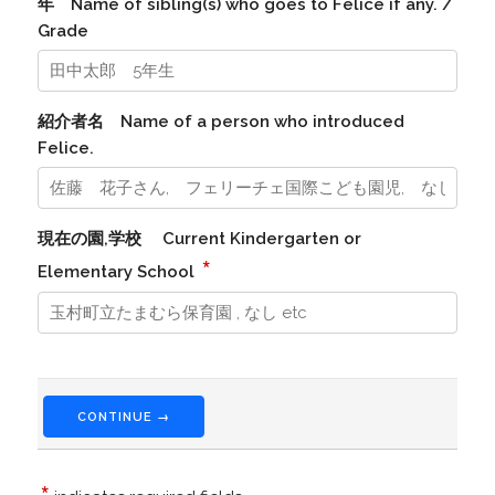
年 Name of sibling(s) who goes to Felice if any. /
Grade
紹介者名 Name of a person who introduced
Felice.
現在の園,学校 Current Kindergarten or
*
Elementary School
CONTINUE →
*