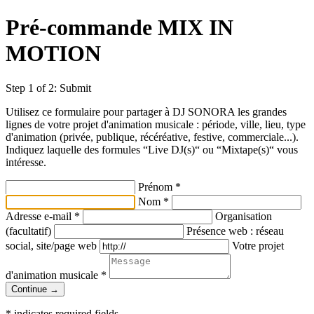
Pré-commande MIX IN
MOTION
Step 1 of 2: Submit
Utilisez ce formulaire pour partager à DJ SONORA les grandes
lignes de votre projet d'animation musicale : période, ville, lieu, type
d'animation (privée, publique, récéréative, festive, commerciale...).
Indiquez laquelle des formules “Live DJ(s)“ ou “Mixtape(s)“ vous
intéresse.
Prénom
*
Nom
*
Adresse e-mail
*
Organisation
(facultatif)
Présence web : réseau
social, site/page web
Votre projet
d'animation musicale
*
Continue →
*
indicates required fields