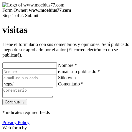
Form Owner:
www.moebius77.com
Step 1 of 2: Submit
visitas
Llene el formulario con sus comentarios y opiniones. Será publicado
luego de ser aprobado por el autor (El correo electrónico no se
publicará).
Nombre
*
e-mail -no publicado
*
Sitio web
Comentario
*
Continue →
*
indicates required fields
Privacy Policy
Web form by